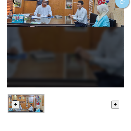
❮
❯
🡸
🡺