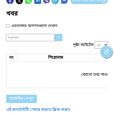
আপনার মতামত প্রদান করুন
খবর
এডভান্সড অপশনগুলো দেখান
পৃষ্ঠা আইটেম
নং
শিরোনাম
ফাইল
কোনো তথ্য পাওয়া য
আর্কাইভ দেখুন
এই কনটেন্টটি শেয়ার করতে ক্লিক করুন