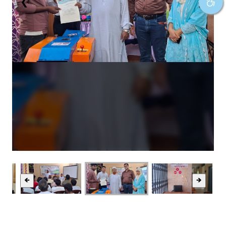
❮
❯
🡸
🡺