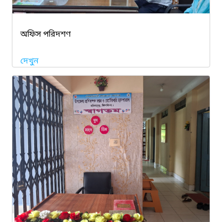
অফিস পরিদশণ
দেখুন