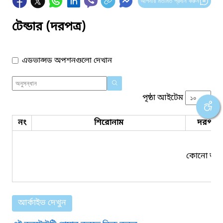
আপনার মতামত প্রদান করুন
টেন্ডার (দরপত্র)
এডভান্সড অপশনগুলো দেখান
পৃষ্ঠা আইটেম
নং
শিরোনাম
দরপত্র 
কোনো তথ্য
আর্কাইভ দেখুন